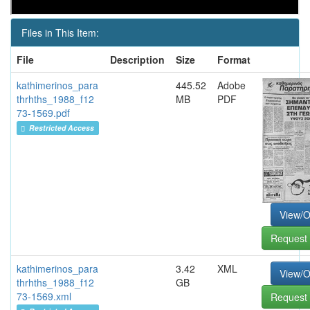
Files in This Item:
File
Description
Size
Format
kathimerinos_para
445.52
Adobe
thrhths_1988_f12
MB
PDF
73-1569.pdf
Restricted Access
View/
Request 
kathimerinos_para
3.42
XML
View/
thrhths_1988_f12
GB
73-1569.xml
Request 